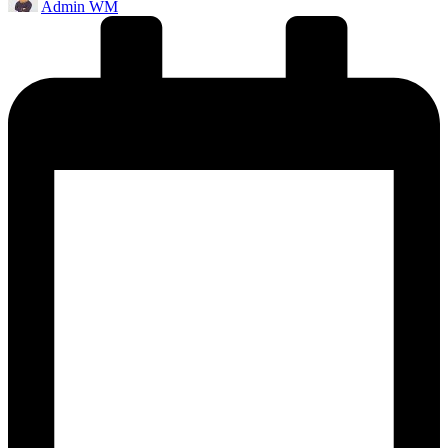
Admin WM
by