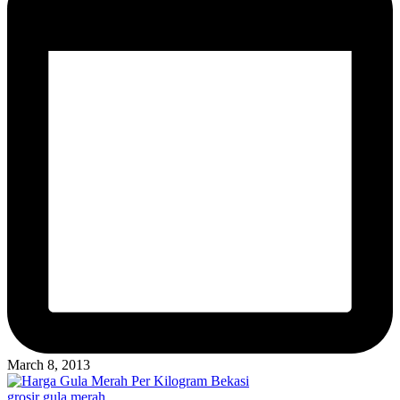
March 8, 2013
Posted
grosir gula merah