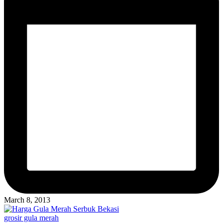
March 8, 2013
Posted
grosir gula merah