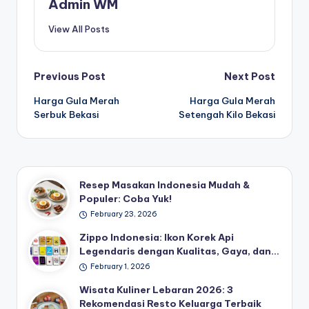
Admin WM
View All Posts
Post
Previous Post
Next Post
Harga Gula Merah
Harga Gula Merah
navigation
Serbuk Bekasi
Setengah Kilo Bekasi
Resep Masakan Indonesia Mudah &
Populer: Coba Yuk!
February 23, 2026
Zippo Indonesia: Ikon Korek Api
Legendaris dengan Kualitas, Gaya, dan…
February 1, 2026
Wisata Kuliner Lebaran 2026: 3
Rekomendasi Resto Keluarga Terbaik