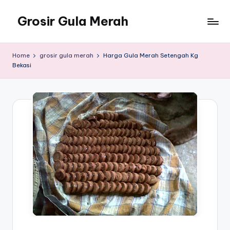
Grosir Gula Merah
Skip
to
Tempatnya
content
Grosir
Home
grosir gula merah
Harga Gula Merah Setengah Kg
Gula
Bekasi
Merah