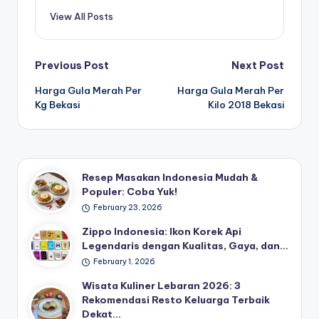
View All Posts
Post
Previous Post
Next Post
Harga Gula Merah Per
Harga Gula Merah Per
navigation
Kg Bekasi
Kilo 2018 Bekasi
Resep Masakan Indonesia Mudah &
Populer: Coba Yuk!
February 23, 2026
Zippo Indonesia: Ikon Korek Api
Legendaris dengan Kualitas, Gaya, dan…
February 1, 2026
Wisata Kuliner Lebaran 2026: 3
Rekomendasi Resto Keluarga Terbaik
Dekat…