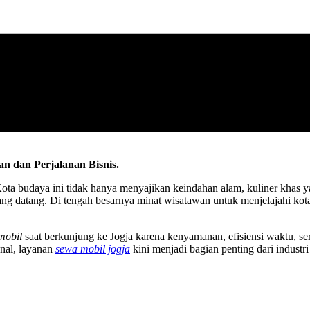
n dan Perjalanan Bisnis.
Kota budaya ini tidak hanya menyajikan keindahan alam, kuliner khas ya
 datang. Di tengah besarnya minat wisatawan untuk menjelajahi kota in
mobil
saat berkunjung ke Jogja karena kenyamanan, efisiensi waktu, ser
onal, layanan
sewa mobil jogja
kini menjadi bagian penting dari industri