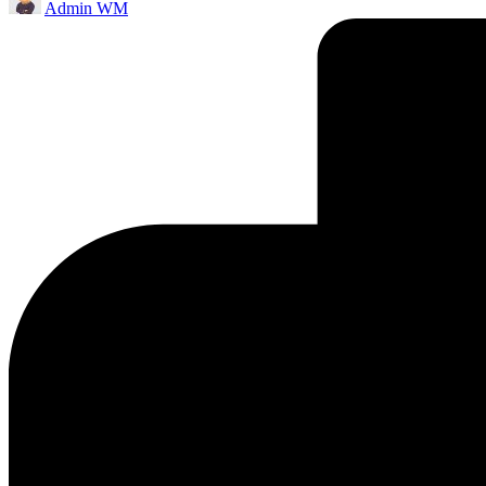
Admin WM
by