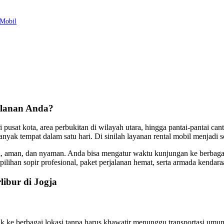
 Mobil
alanan Anda?
i pusat kota, area perbukitan di wilayah utara, hingga pantai-pantai ca
yak tempat dalam satu hari. Di sinilah layanan rental mobil menjadi so
l, aman, dan nyaman. Anda bisa mengatur waktu kunjungan ke berbagai 
 pilihan sopir profesional, paket perjalanan hemat, serta armada kendar
ibur di Jogja
e berbagai lokasi tanpa harus khawatir menunggu transportasi umum a