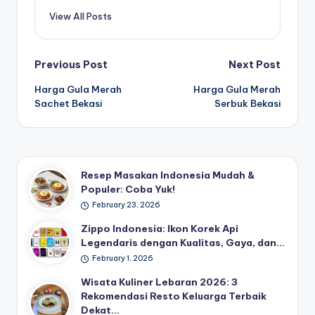
View All Posts
Post
Previous Post
Next Post
Harga Gula Merah
Harga Gula Merah
navigation
Sachet Bekasi
Serbuk Bekasi
Resep Masakan Indonesia Mudah &
Populer: Coba Yuk!
February 23, 2026
Zippo Indonesia: Ikon Korek Api
Legendaris dengan Kualitas, Gaya, dan…
February 1, 2026
Wisata Kuliner Lebaran 2026: 3
Rekomendasi Resto Keluarga Terbaik
Dekat…