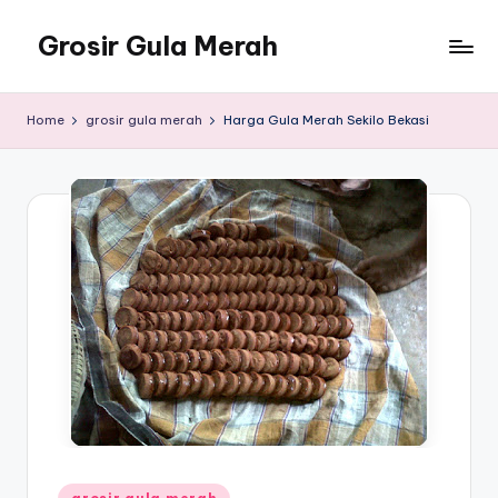
Grosir Gula Merah
Skip
to
Tempatnya
content
Grosir
Home
grosir gula merah
Harga Gula Merah Sekilo Bekasi
Gula
Merah
Posted