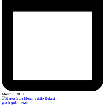
March 8, 2013
Posted
grosir gula merah