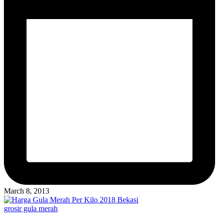
March 8, 2013
Posted
grosir gula merah
in