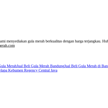
Kami menyediakan gula merah berkualitas dengan harga terjangkau. Hu
merah.com
Gula Merah
Jual Beli Gula Merah Bandung
Jual Beli Gula Merah di Ba
elapa Kebumen Regency Central Java