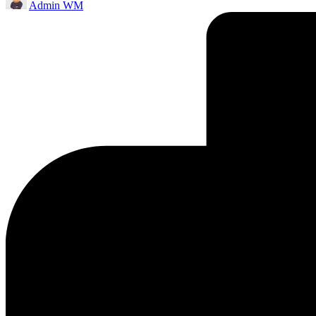
Admin WM
by