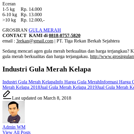
Eceran
1-5 kg Rp. 14.000
6-10 kg Rp. 13.000
>10 kg Rp. 12.000,-
GROSIRAN
GULA MERAH
CONTACT KAMI di
0818-0757-5820
email :
3rekan@gmail.com
| PT. Tiga Rekan Berkah Sejahtera
Sedang mencari agen gula merah berkualitas dan harga terjangkau? 
gula merah berkualitas dan harga terjangakau.
http://www.grosirgula
Industri Gula Merah Kelapa
Tags:
Industri Gula Merah Kelapa
Info Harga Gula Merah
Informasi Harga 
Merah Kelapa 2018
Jual Gula Merah Kelapa 2019
Jual Gula Merah K
Last updated on March 8, 2018
Admin WM
View All Posts