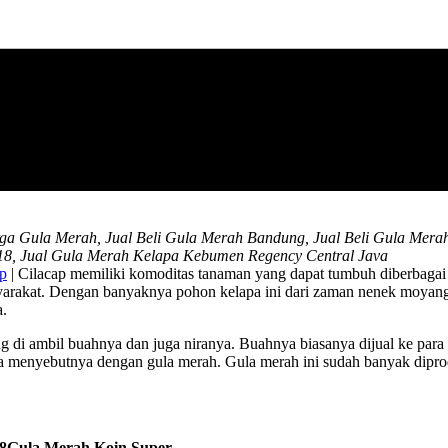
rga Gula Merah, Jual Beli Gula Merah Bandung, Jual Beli Gula Mera
18, Jual Gula Merah Kelapa Kebumen Regency Central Java
ap
| Cilacap memiliki komoditas tanaman yang dapat tumbuh diberbagai
syarakat. Dengan banyaknya pohon kelapa ini dari zaman nenek moyang
a.
i ambil buahnya dan juga niranya. Buahnya biasanya dijual ke para p
 menyebutnya dengan gula merah. Gula merah ini sudah banyak diproduk
Gula Merah Koin Super