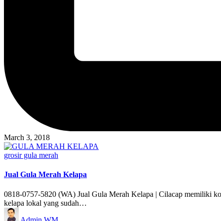
March 3, 2018
Posted
grosir gula merah
in
Jual Gula Merah Kelapa
0818-0757-5820 (WA) Jual Gula Merah Kelapa | Cilacap memiliki ko
kelapa lokal yang sudah…
Posted
Admin WM
by