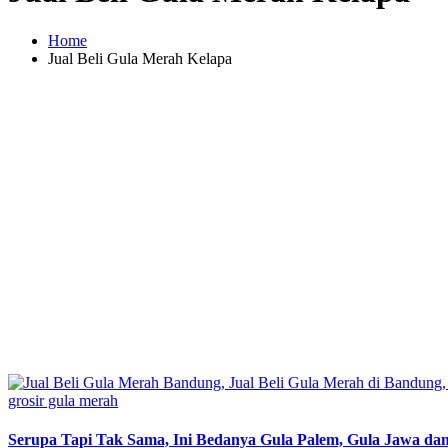
Home
Jual Beli Gula Merah Kelapa
Posted
grosir gula merah
in
Serupa Tapi Tak Sama, Ini Bedanya Gula Palem, Gula Jawa da