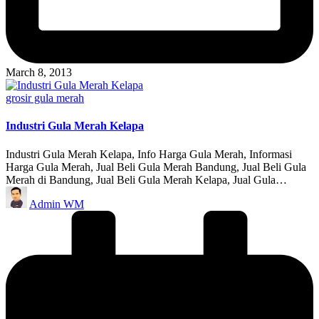
March 8, 2013
Posted
grosir gula merah
in
Industri Gula Merah Kelapa
Industri Gula Merah Kelapa, Info Harga Gula Merah, Informasi
Harga Gula Merah, Jual Beli Gula Merah Bandung, Jual Beli Gula
Merah di Bandung, Jual Beli Gula Merah Kelapa, Jual Gula…
Posted
Admin WM
by