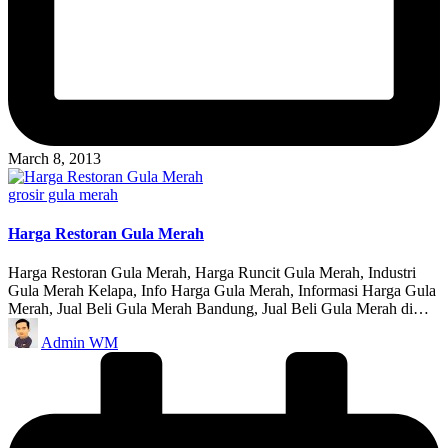
March 8, 2013
Posted
grosir gula merah
in
Harga Restoran Gula Merah
Harga Restoran Gula Merah, Harga Runcit Gula Merah, Industri
Gula Merah Kelapa, Info Harga Gula Merah, Informasi Harga Gula
Merah, Jual Beli Gula Merah Bandung, Jual Beli Gula Merah di…
Posted
Admin WM
by