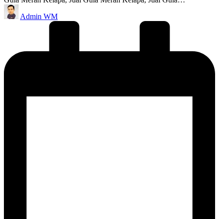
Posted
Admin WM
by