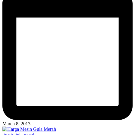
March 8, 2013
Posted
grosir gula merah