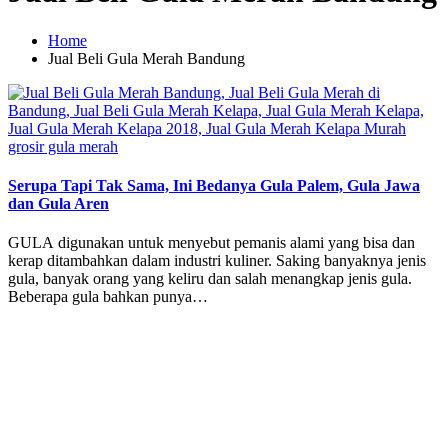
Home
Jual Beli Gula Merah Bandung
Posted
grosir gula merah
in
Serupa Tapi Tak Sama, Ini Bedanya Gula Palem, Gula Jawa
dan Gula Aren
GULA digunakan untuk menyebut pemanis alami yang bisa dan
kerap ditambahkan dalam industri kuliner. Saking banyaknya jenis
gula, banyak orang yang keliru dan salah menangkap jenis gula.
Beberapa gula bahkan punya…