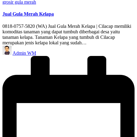
Posted
grosir gula merah
in
Jual Gula Merah Kelapa
0818-0757-5820 (WA) Jual Gula Merah Kelapa | Cilacap memiliki
komoditas tanaman yang dapat tumbuh diberbagai desa yaitu
tanaman kelapa. Tanaman Kelapa yang tumbuh di Cilacap
merupakan jenis kelapa lokal yang sudah…
Posted
Admin WM
by