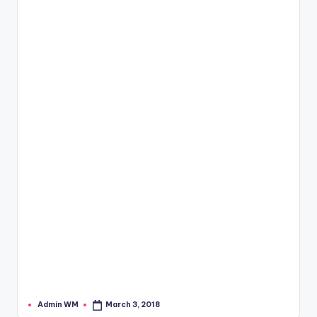
Admin WM
March 3, 2018
Posted
by