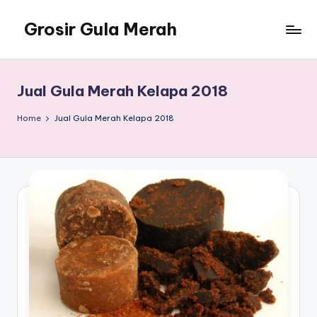
Grosir Gula Merah
Skip
to
Tempatnya
content
Grosir
Gula
Jual Gula Merah Kelapa 2018
Merah
Home
Jual Gula Merah Kelapa 2018