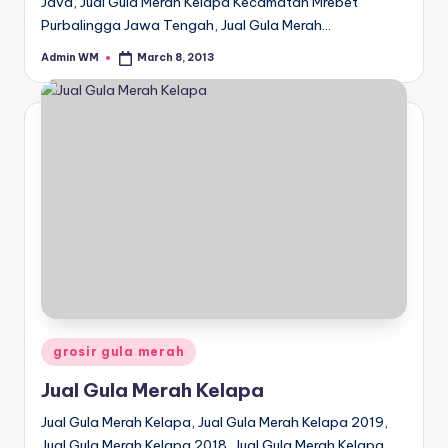
Java, Jual Gula Merah Kelapa Kecamatan Mrebet
Purbalingga Jawa Tengah, Jual Gula Merah…
Admin WM
March 8, 2013
Posted
by
Posted
grosir gula merah
in
Jual Gula Merah Kelapa
Jual Gula Merah Kelapa, Jual Gula Merah Kelapa 2019,
Jual Gula Merah Kelapa 2018, Jual Gula Merah Kelapa