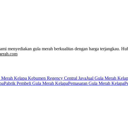
Kami menyediakan gula merah berkualitas dengan harga terjangkau. Hu
merah.com
a Merah Kelapa Kebumen Regency Central Java
Jual Gula Merah Kela
pa
Pabrik Pembeli Gula Merah Kelapa
Pemasaran Gula Merah Kelapa
P