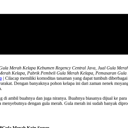
 Gula Merah Kelapa Kebumen Regency Central Java, Jual Gula Mera
Merah Kelapa, Pabrik Pembeli Gula Merah Kelapa, Pemasaran Gula
ap
| Cilacap memiliki komoditas tanaman yang dapat tumbuh diberbagai
syarakat. Dengan banyaknya pohon kelapa ini dari zaman nenek moyang
a.
i ambil buahnya dan juga niranya. Buahnya biasanya dijual ke para p
 menyebutnya dengan gula merah. Gula merah ini sudah banyak diproduk
Gula Merah Koin Super