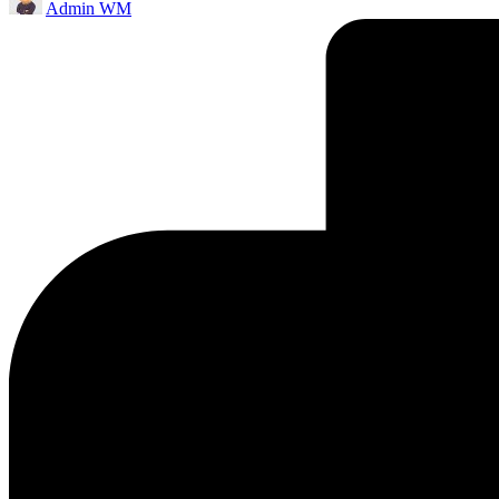
Admin WM
by