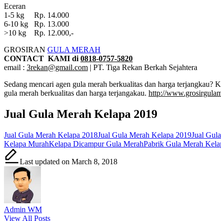
Eceran
1-5 kg Rp. 14.000
6-10 kg Rp. 13.000
>10 kg Rp. 12.000,-
GROSIRAN
GULA MERAH
CONTACT KAMI di
0818-0757-5820
email :
3rekan@gmail.com
| PT. Tiga Rekan Berkah Sejahtera
Sedang mencari agen gula merah berkualitas dan harga terjangkau? 
gula merah berkualitas dan harga terjangakau.
http://www.grosirgula
Jual Gula Merah Kelapa 2019
Tags:
Jual Gula Merah Kelapa 2018
Jual Gula Merah Kelapa 2019
Jual Gul
Kelapa Murah
Kelapa Dicampur Gula Merah
Pabrik Gula Merah Kela
Last updated on March 8, 2018
Admin WM
View All Posts