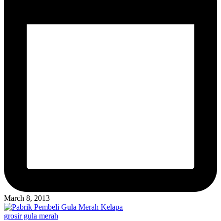
March 8, 2013
Posted
grosir gula merah