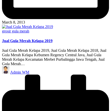
March 8, 2013
Posted
grosir gula merah
in
Jual Gula Merah Kelapa 2019
Jual Gula Merah Kelapa 2019, Jual Gula Merah Kelapa 2018, Jual
Gula Merah Kelapa Kebumen Regency Central Java, Jual Gula
Merah Kelapa Kecamatan Mrebet Purbalingga Jawa Tengah, Jual
Gula Merah…
Posted
Admin WM
by