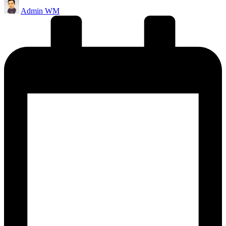
Posted
Admin WM
by