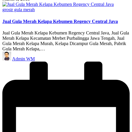
Posted
grosir gula merah
in
Jual Gula Merah Kelapa Kebumen Regency Central Java
Jual Gula Merah Kelapa Kebumen Regency Central Java, Jual Gula
Merah Kelapa Kecamatan Mrebet Purbalingga Jawa Tengah, Jual
Gula Merah Kelapa Murah, Kelapa Dicampur Gula Merah, Pabrik
Gula Merah Kelapa,…
Posted
Admin WM
by