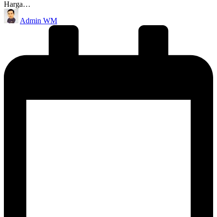
Harga…
Posted
Admin WM
by