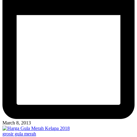
March 8, 2013
Posted
grosir gula merah