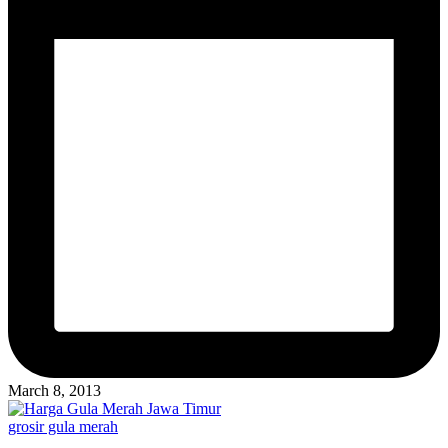
March 8, 2013
Posted
grosir gula merah
in