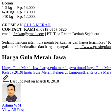
Eceran
1-5 kg Rp. 14.000
6-10 kg Rp. 13.000
>10 kg Rp. 12.000,-
GROSIRAN
GULA MERAH
CONTACT KAMI di
0818-0757-5820
email :
3rekan@gmail.com
| PT. Tiga Rekan Berkah Sejahtera
Sedang mencari agen gula merah berkualitas dan harga terjangkau? 
gula merah berkualitas dan harga terjangakau.
http://www.grosirgula
Harga Gula Merah Jawa
Tags:
Harga Gula Merah Jawa
harga gula merah jawa timur
Harga Gula Mer
Kelapa 2019
Harga Gula Merah Kelapa di Lampung
Harga Gula Mera
Last updated on March 8, 2018
Admin WM
View All Posts