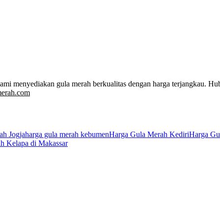
Kami menyediakan gula merah berkualitas dengan harga terjangkau. Hu
merah.com
ah Jogja
harga gula merah kebumen
Harga Gula Merah Kediri
Harga Gu
h Kelapa di Makassar