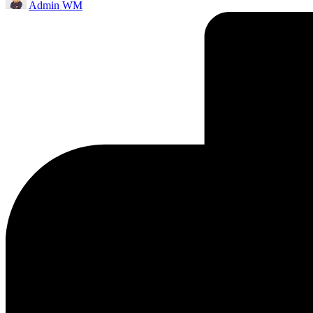
Admin WM
by