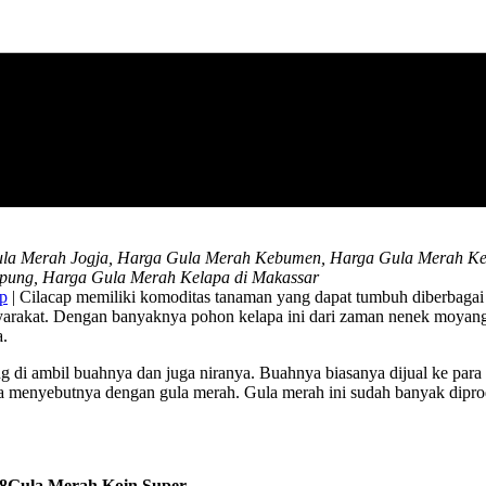
la Merah Jogja, Harga Gula Merah Kebumen, Harga Gula Merah Ked
pung, Harga Gula Merah Kelapa di Makassar
ap
| Cilacap memiliki komoditas tanaman yang dapat tumbuh diberbagai
syarakat. Dengan banyaknya pohon kelapa ini dari zaman nenek moyang
a.
i ambil buahnya dan juga niranya. Buahnya biasanya dijual ke para p
 menyebutnya dengan gula merah. Gula merah ini sudah banyak diproduk
Gula Merah Koin Super