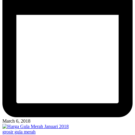
March 6, 2018
Posted
grosir gula merah