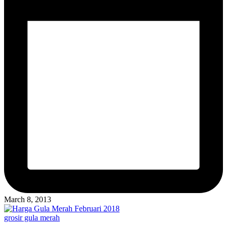
March 8, 2013
Posted
grosir gula merah
in