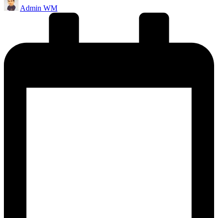
Admin WM
by