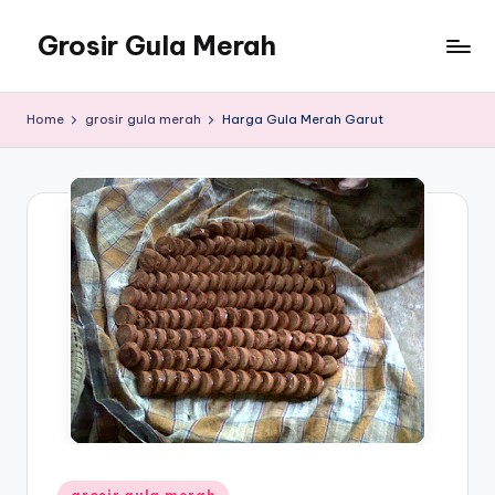
Grosir Gula Merah
Skip
to
Tempatnya
content
Grosir
Home
grosir gula merah
Harga Gula Merah Garut
Gula
Merah
Posted