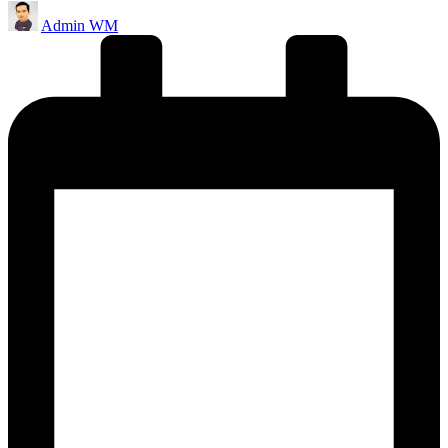
Posted
Admin WM
by