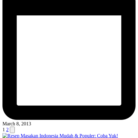
March 8, 2013
Posts
Next
1
2
page