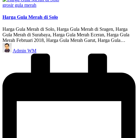
Posted
grosir gula merah
in
Harga Gula Merah di Solo
Harga Gula Merah di Solo, Harga Gula Merah di Sragen, Harga
Gula Merah di Surabaya, Harga Gula Merah Eceran, Harga Gula
Merah Februari 2018, Harga Gula Merah Garut, Harga Gula…
Posted
Admin WM
by