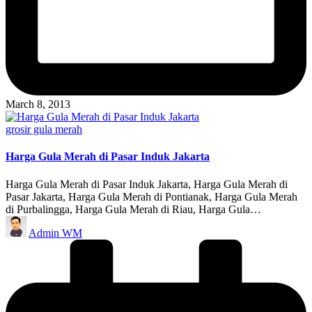
March 8, 2013
Posted
grosir gula merah
in
Harga Gula Merah di Pasar Induk Jakarta
Harga Gula Merah di Pasar Induk Jakarta, Harga Gula Merah di
Pasar Jakarta, Harga Gula Merah di Pontianak, Harga Gula Merah
di Purbalingga, Harga Gula Merah di Riau, Harga Gula…
Posted
Admin WM
by