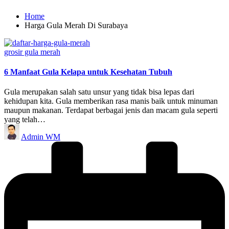
Home
Harga Gula Merah Di Surabaya
Posted
grosir gula merah
in
6 Manfaat Gula Kelapa untuk Kesehatan Tubuh
Gula merupakan salah satu unsur yang tidak bisa lepas dari
kehidupan kita. Gula memberikan rasa manis baik untuk minuman
maupun makanan. Terdapat berbagai jenis dan macam gula seperti
yang telah…
Posted
Admin WM
by