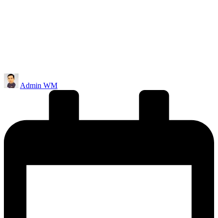
Posted
Admin WM
by