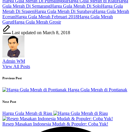
Tags:
Harga Gula Merah Di Purbalingga
Harga Gula Merah di Riau
Harga
Gula Merah Di Semarang
Harga Gula Merah Di Solo
Harga Gula
Merah Di Sragen
Harga Gula Merah Di Surabaya
Harga Gula Merah
Eceran
Harga Gula Merah Februari 2018
Harga Gula Merah
Garut
Harga Gula Merah Grosir
Last updated on March 8, 2018
Admin WM
View All Posts
Post
Previous Post
navigation
Harga Gula Merah di Pontianak
Next Post
Harga Gula Merah di Riau
Resep Masakan Indonesia Mudah & Populer: Coba Yuk!