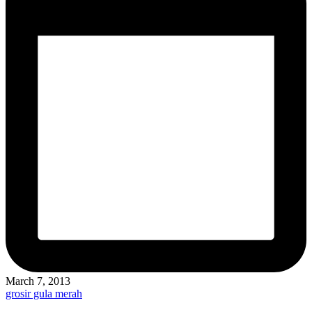
March 7, 2013
Posted
grosir gula merah
in