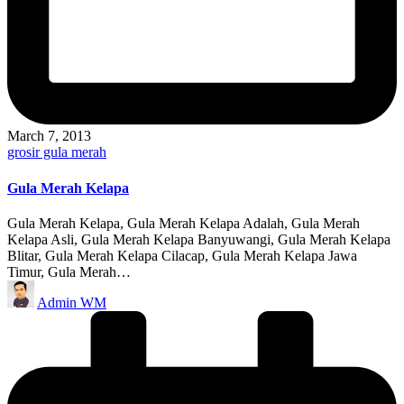
March 7, 2013
Posted
grosir gula merah
in
Gula Merah Kelapa
Gula Merah Kelapa, Gula Merah Kelapa Adalah, Gula Merah
Kelapa Asli, Gula Merah Kelapa Banyuwangi, Gula Merah Kelapa
Blitar, Gula Merah Kelapa Cilacap, Gula Merah Kelapa Jawa
Timur, Gula Merah…
Posted
Admin WM
by