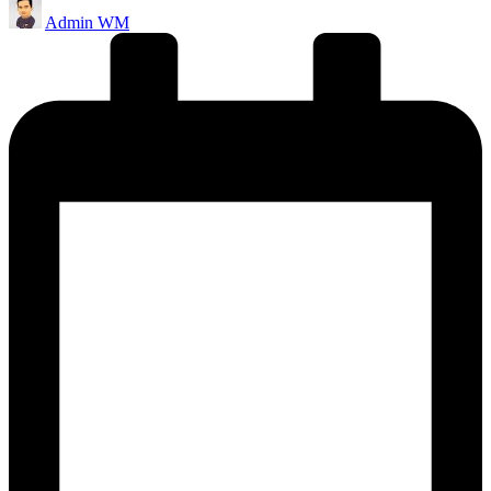
Posted
Admin WM
by