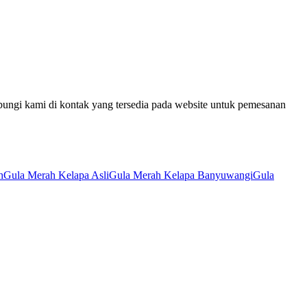
bungi kami di kontak yang tersedia pada website untuk pemesanan
h
Gula Merah Kelapa Asli
Gula Merah Kelapa Banyuwangi
Gula