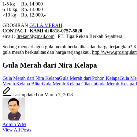
1-5 kg Rp. 14.000
6-10 kg Rp. 13.000
>10 kg Rp. 12.000,-
GROSIRAN
GULA MERAH
CONTACT KAMI di
0818-0757-5820
email :
3rekan@gmail.com
| PT. Tiga Rekan Berkah Sejahtera
Sedang mencari agen gula merah berkualitas dan harga terjangkau? 
gula merah berkualitas dan harga terjangakau.
http://www.grosirgula
Gula Merah dari Nira Kelapa
Tags:
Gula Merah dari Nira Kelapa
Gula Merah dari Pohon Kelapa
Gula Me
Merah Kelapa Blitar
Gula Merah Kelapa Cilacap
Gula Merah Kelapa 
Last updated on March 7, 2018
Admin WM
View All Posts