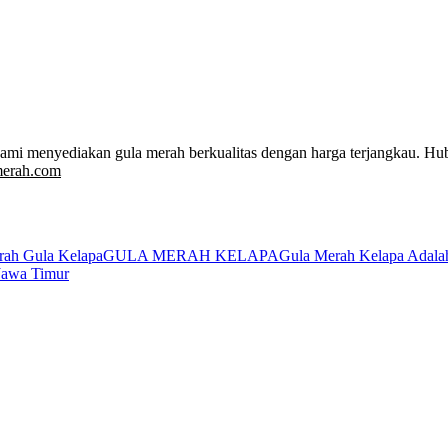
Kami menyediakan gula merah berkualitas dengan harga terjangkau. Hu
merah.com
rah Gula Kelapa
GULA MERAH KELAPA
Gula Merah Kelapa Adala
Jawa Timur