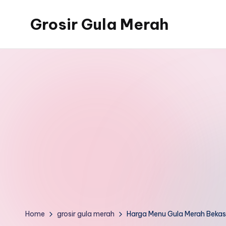
Grosir Gula Merah
Skip
to
Tempatnya
content
Grosir
Gula
Merah
Home
grosir gula merah
Harga Menu Gula Merah Bekas