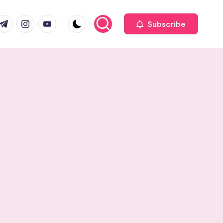
com
r.com
.me
instagram.com
youtube.com
Subscribe