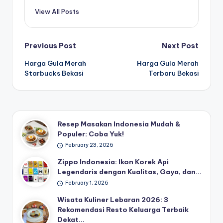
View All Posts
Post
Previous Post
Next Post
Harga Gula Merah
Harga Gula Merah
navigation
Starbucks Bekasi
Terbaru Bekasi
Resep Masakan Indonesia Mudah &
Populer: Coba Yuk!
February 23, 2026
Zippo Indonesia: Ikon Korek Api
Legendaris dengan Kualitas, Gaya, dan…
February 1, 2026
Wisata Kuliner Lebaran 2026: 3
Rekomendasi Resto Keluarga Terbaik
Dekat…