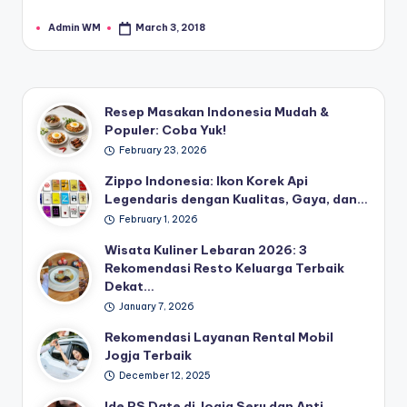
Admin WM
March 3, 2018
Posted
by
Resep Masakan Indonesia Mudah &
Populer: Coba Yuk!
February 23, 2026
Zippo Indonesia: Ikon Korek Api
Legendaris dengan Kualitas, Gaya, dan…
February 1, 2026
Wisata Kuliner Lebaran 2026: 3
Rekomendasi Resto Keluarga Terbaik
Dekat…
January 7, 2026
Rekomendasi Layanan Rental Mobil
Jogja Terbaik
December 12, 2025
Ide PS Date di Jogja Seru dan Anti