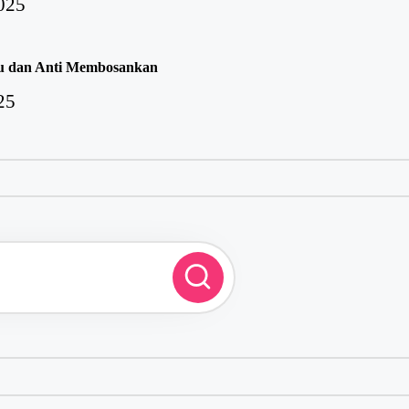
025
eru dan Anti Membosankan
25