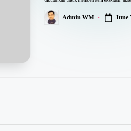
dibutuhkan untuk membeli item eksklusif, ak
June 
Admin WM
Posted
by