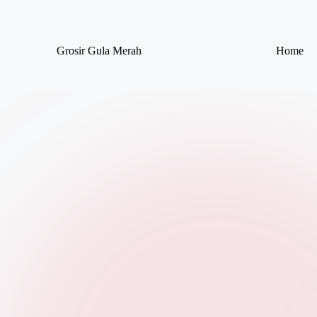
Skip
Grosir Gula Merah
Home
to
Tempatnya
content
Grosir
Gula
Merah