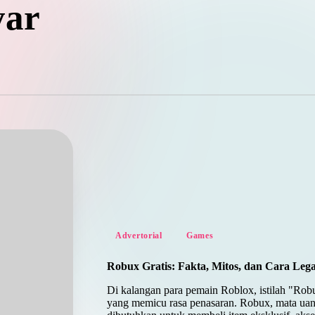
yar
Posted
Advertorial
Games
in
Robux Gratis: Fakta, Mitos, dan Cara Le
Di kalangan para pemain Roblox, istilah "Robu
yang memicu rasa penasaran. Robux, mata uan