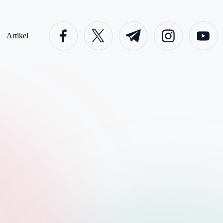
facebook.com
twitter.com
t.me
instagram.com
youtube.c
Artikel