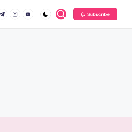
com
r.com
.me
instagram.com
youtube.com
Subscribe