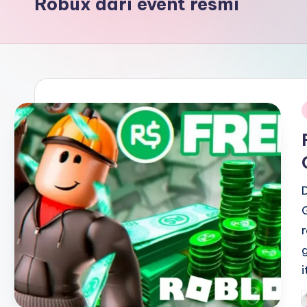
Robux dari event resmi
i
P