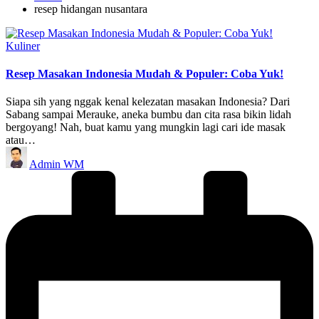
resep hidangan nusantara
Posted
Kuliner
in
Resep Masakan Indonesia Mudah & Populer: Coba Yuk!
Siapa sih yang nggak kenal kelezatan masakan Indonesia? Dari
Sabang sampai Merauke, aneka bumbu dan cita rasa bikin lidah
bergoyang! Nah, buat kamu yang mungkin lagi cari ide masak
atau…
Posted
Admin WM
by