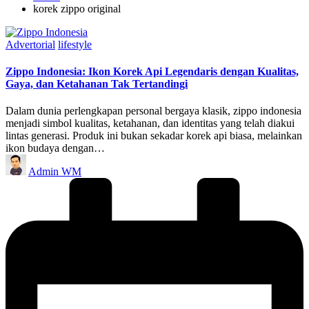
korek zippo original
Posted
Advertorial
lifestyle
in
Zippo Indonesia: Ikon Korek Api Legendaris dengan Kualitas,
Gaya, dan Ketahanan Tak Tertandingi
Dalam dunia perlengkapan personal bergaya klasik, zippo indonesia
menjadi simbol kualitas, ketahanan, dan identitas yang telah diakui
lintas generasi. Produk ini bukan sekadar korek api biasa, melainkan
ikon budaya dengan…
Posted
Admin WM
by