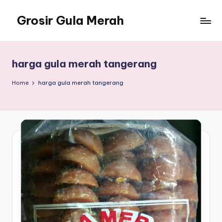
Grosir Gula Merah
Skip
to
Tempatnya
content
Grosir
Gula
harga gula merah tangerang
Merah
Home
harga gula merah tangerang