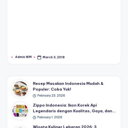
Admin WM
March 3, 2018
Posted
by
Resep Masakan Indonesia Mudah &
Populer: Coba Yuk!
February 23, 2026
Zippo Indonesia: Ikon Korek Api
Legendaris dengan Kualitas, Gaya, dan…
February 1, 2026
Wisata Kuliner Lebaran 2026: 3