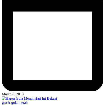
March 8, 2013
Posted
grosir gula merah