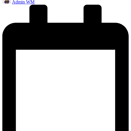
Admin WM
by