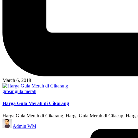
March 6, 2018
Posted
grosir gula merah
in
Harga Gula Merah di Cikarang
Harga Gula Merah di Cikarang, Harga Gula Merah di Cilacap, Harga
Posted
Admin WM
by