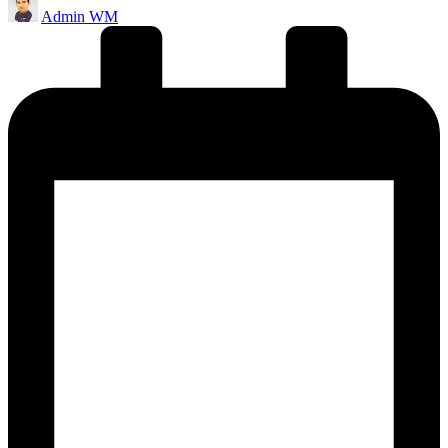
Admin WM
by