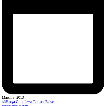
March 8, 2013
Posted
grosir gula merah