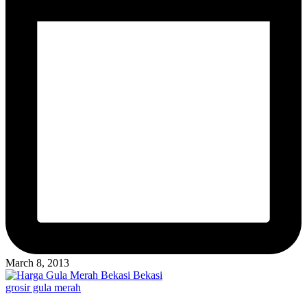
March 8, 2013
Posted
grosir gula merah
in