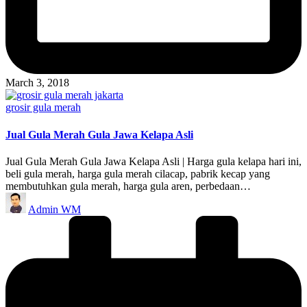
March 3, 2018
Posted
grosir gula merah
in
Jual Gula Merah Gula Jawa Kelapa Asli
Jual Gula Merah Gula Jawa Kelapa Asli | Harga gula kelapa hari ini,
beli gula merah, harga gula merah cilacap, pabrik kecap yang
membutuhkan gula merah, harga gula aren, perbedaan…
Posted
Admin WM
by