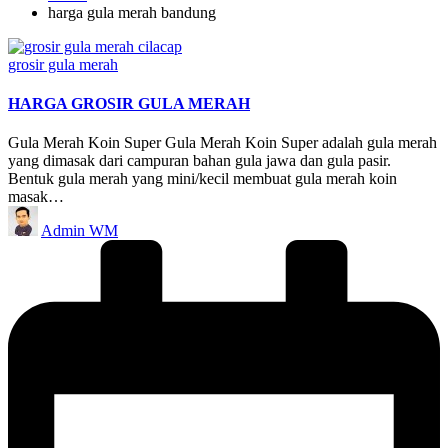
harga gula merah bandung
Posted
grosir gula merah
in
HARGA GROSIR GULA MERAH
Gula Merah Koin Super Gula Merah Koin Super adalah gula merah
yang dimasak dari campuran bahan gula jawa dan gula pasir.
Bentuk gula merah yang mini/kecil membuat gula merah koin
masak…
Posted
Admin WM
by