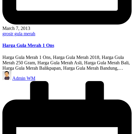
March 7, 2013
Posted
grosir gula merah
in
Harga Gula Merah 1 Ons
Harga Gula Merah 1 Ons, Harga Gula Merah 2018, Harga Gula
Merah 250 Gram, Harga Gula Merah Asli, Harga Gula Merah Bali,
Harga Gula Merah Balikpapan, Harga Gula Merah Bandung,…
Posted
Admin WM
by