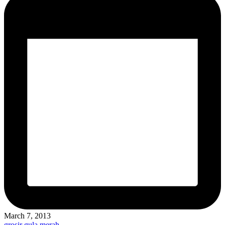
March 7, 2013
Posted
grosir gula merah