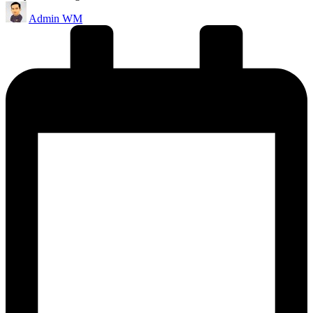
Posted
Admin WM
by