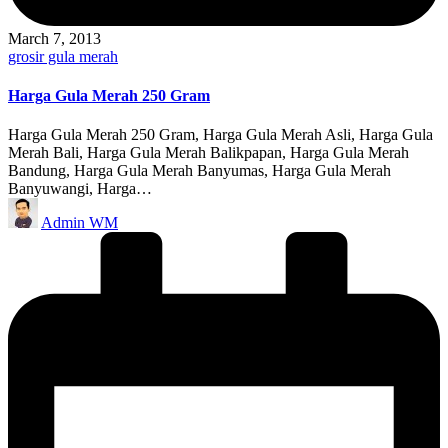
March 7, 2013
Posted
grosir gula merah
in
Harga Gula Merah 250 Gram
Harga Gula Merah 250 Gram, Harga Gula Merah Asli, Harga Gula
Merah Bali, Harga Gula Merah Balikpapan, Harga Gula Merah
Bandung, Harga Gula Merah Banyumas, Harga Gula Merah
Banyuwangi, Harga…
Posted
Admin WM
by