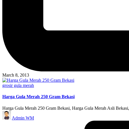
March 8, 2013
Posted
grosir gula merah
in
Harga Gula Merah 250 Gram Bekasi
Harga Gula Merah 250 Gram Bekasi, Harga Gula Merah Asli Bekasi
Posted
Admin WM
by