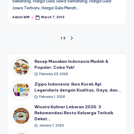
Sekarang, Harga Gula Jawa Semarang, Harga Gula
Jawa Terbaru, Harga Gula Merah,…
Admin WM
March 7, 2013
Posted
by
Posts
1
2
NEXT
PAGE
pagination
Resep Masakan Indonesia Mudah &
Populer: Coba Yuk!
February 23, 2026
Zippo Indonesia: Ikon Korek Api
Legendaris dengan Kualitas, Gaya, dan…
February 1, 2026
Wisata Kuliner Lebaran 2026: 3
Rekomendasi Resto Keluarga Terbaik
Dekat…
January 7, 2026