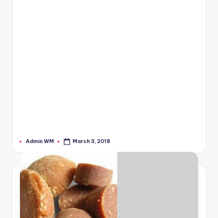
Admin WM
March 3, 2018
Posted
by