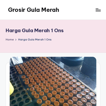
Grosir Gula Merah
Skip
to
Tempatnya
content
Grosir
Gula
Harga Gula Merah 1 Ons
Merah
Home
Harga Gula Merah 1 Ons