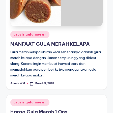
Posted
grosir gula merah
in
MANFAAT GULA MERAH KELAPA
Gula merah kelapa ukuran kecil sebenarnya adalah gula
merah kelapa dengan ukuran tempurung yang didaur
ulang. Karena ingin membuat inovasi baru dan
memudahkan para pembeli ketika menggunakan gula
merah kelapa maka…
Admin WM
March 3, 2018
Posted
by
Posted
grosir gula merah
in
Harga Gula Merah 1 Ons