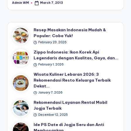
Admin WM
March 7, 2013
Posted
by
Resep Masakan Indonesia Mudah &
Populer: Coba Yuk!
February 23, 2026
Zippo Indonesia: Ikon Korek Api
Legendaris dengan Kualitas, Gaya, dan…
February 1, 2026
Wisata Kuliner Lebaran 2026: 3
Rekomendasi Resto Keluarga Terbaik
Dekat…
January 7, 2026
Rekomendasi Layanan Rental Mobil
Jogja Terbaik
December 12, 2025
Ide PS Date di Jogja Seru dan Anti
Membosankan