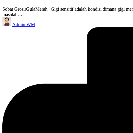
Sobat GrosirGulaMerah | Gigi sensitif adalah kondisi dimana gigi men
masalah…
Posted
Admin WM
by