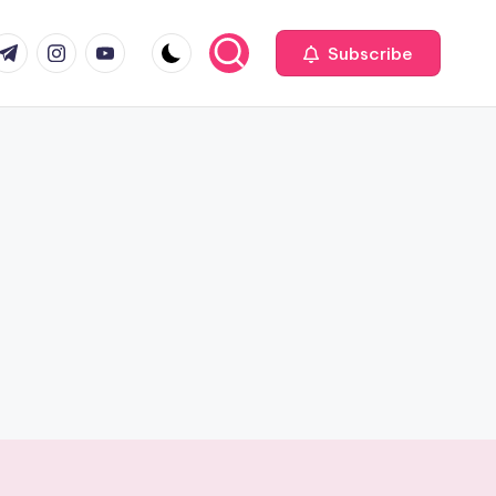
com
r.com
.me
instagram.com
youtube.com
Subscribe