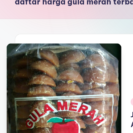
daftar harga gula merah terb
i