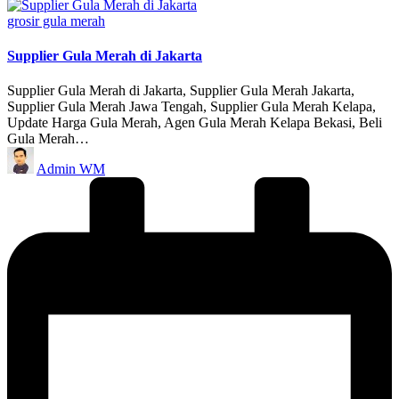
Posted
grosir gula merah
in
Supplier Gula Merah di Jakarta
Supplier Gula Merah di Jakarta, Supplier Gula Merah Jakarta,
Supplier Gula Merah Jawa Tengah, Supplier Gula Merah Kelapa,
Update Harga Gula Merah, Agen Gula Merah Kelapa Bekasi, Beli
Gula Merah…
Posted
Admin WM
by