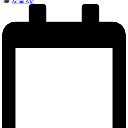
Admin WM
by