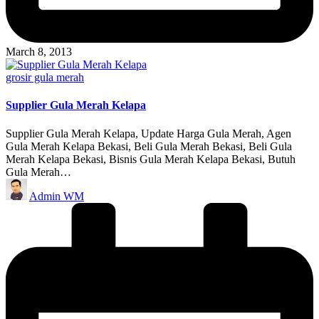
March 8, 2013
Posted
grosir gula merah
in
Supplier Gula Merah Kelapa
Supplier Gula Merah Kelapa, Update Harga Gula Merah, Agen
Gula Merah Kelapa Bekasi, Beli Gula Merah Bekasi, Beli Gula
Merah Kelapa Bekasi, Bisnis Gula Merah Kelapa Bekasi, Butuh
Gula Merah…
Posted
Admin WM
by