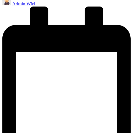
Admin WM
by