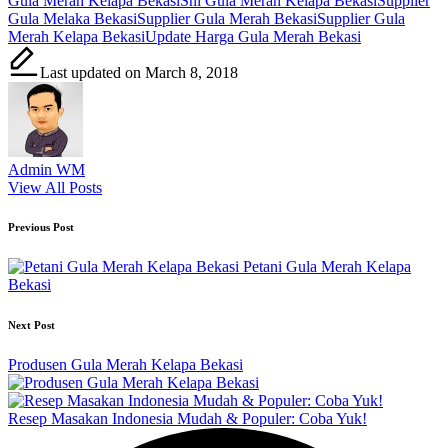
Gula Merah Kelapa Bekasi
Sni Gula Merah Kelapa Bekasi
Supplier
Gula Melaka Bekasi
Supplier Gula Merah Bekasi
Supplier Gula
Merah Kelapa Bekasi
Update Harga Gula Merah Bekasi
Last updated on March 8, 2018
Admin WM
View All Posts
Post
Previous Post
navigation
Petani Gula Merah Kelapa
Bekasi
Next Post
Produsen Gula Merah Kelapa Bekasi
Resep Masakan Indonesia Mudah & Populer: Coba Yuk!