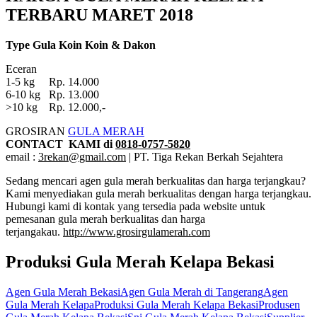
TERBARU MARET 2018
Type Gula Koin Koin & Dakon
Eceran
1-5 kg Rp. 14.000
6-10 kg Rp. 13.000
>10 kg Rp. 12.000,-
GROSIRAN
GULA MERAH
CONTACT KAMI di
0818-0757-5820
email :
3rekan@gmail.com
| PT. Tiga Rekan Berkah Sejahtera
Sedang mencari agen gula merah berkualitas dan harga terjangkau?
Kami menyediakan gula merah berkualitas dengan harga terjangkau.
Hubungi kami di kontak yang tersedia pada website untuk
pemesanan gula merah berkualitas dan harga
terjangakau.
http://www.grosirgulamerah.com
Produksi Gula Merah Kelapa Bekasi
Tags:
Agen Gula Merah Bekasi
Agen Gula Merah di Tangerang
Agen
Gula Merah Kelapa
Produksi Gula Merah Kelapa Bekasi
Produsen