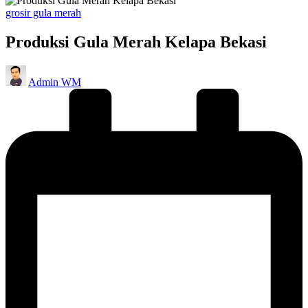
Posted
grosir gula merah
in
Produksi Gula Merah Kelapa Bekasi
Posted
Admin WM
by