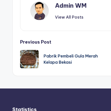
Admin WM
View All Posts
Post
Previous Post
navigation
Pabrik Pembeli Gula Merah
Kelapa Bekasi
Statistics