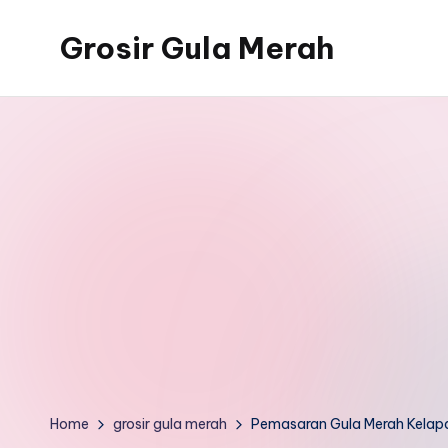
Grosir Gula Merah
Skip
to
Tempatnya
content
Grosir
Gula
Merah
Home
grosir gula merah
Pemasaran Gula Merah Kelapa