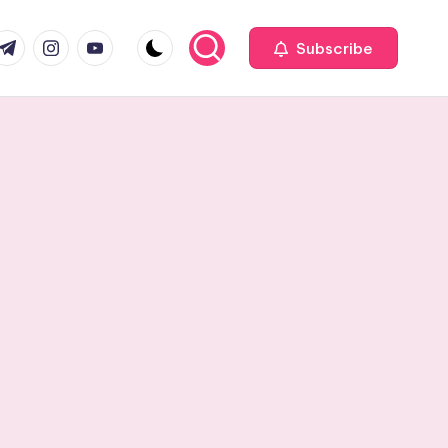
com
r.com
.me
instagram.com
youtube.com
Subscribe