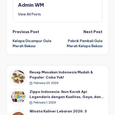
Admin WM
View All Posts
Post
Previous Post
Next Post
Kelapa Dicampur Gula
Pabrik Pembeli Gula
navigation
Merah Bekasi
Merah Kelapa Bekasi
Resep Masakan Indonesia Mudah &
Populer: Coba Yuk!
February 23, 2026
Zippo Indonesia: Ikon Korek Api
Legendaris dengan Kualitas, Gaya, dan…
February 1, 2026
Wisata Kuliner Lebaran 2026: 3