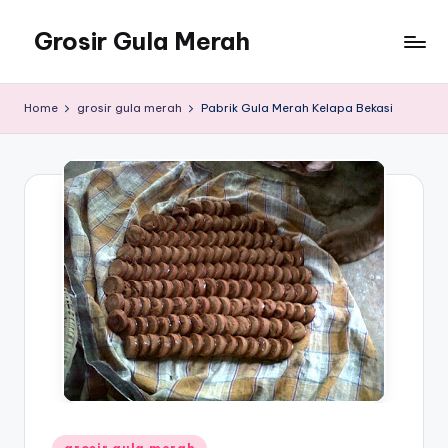
Grosir Gula Merah
Skip
to
Tempatnya
content
Grosir
Home
grosir gula merah
Pabrik Gula Merah Kelapa Bekasi
Gula
Merah
Posted