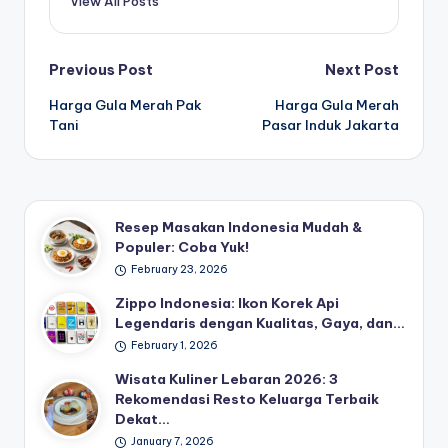
View All Posts
Post
Previous Post
Next Post
Harga Gula Merah Pak
Harga Gula Merah
navigation
Tani
Pasar Induk Jakarta
Resep Masakan Indonesia Mudah &
Populer: Coba Yuk!
February 23, 2026
Zippo Indonesia: Ikon Korek Api
Legendaris dengan Kualitas, Gaya, dan…
February 1, 2026
Wisata Kuliner Lebaran 2026: 3
Rekomendasi Resto Keluarga Terbaik
Dekat…
January 7, 2026