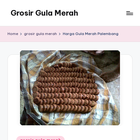
Grosir Gula Merah
Skip
to
Tempatnya
content
Grosir
Home
grosir gula merah
Harga Gula Merah Palembang
Gula
Merah
Posted