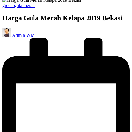
Posted
grosir gula merah
in
Harga Gula Merah Kelapa 2019 Bekasi
Posted
Admin WM
by