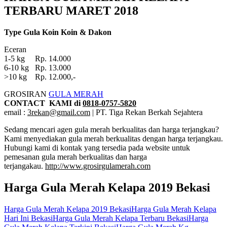
TERBARU MARET 2018
Type Gula Koin Koin & Dakon
Eceran
1-5 kg Rp. 14.000
6-10 kg Rp. 13.000
>10 kg Rp. 12.000,-
GROSIRAN
GULA MERAH
CONTACT KAMI di
0818-0757-5820
email :
3rekan@gmail.com
| PT. Tiga Rekan Berkah Sejahtera
Sedang mencari agen gula merah berkualitas dan harga terjangkau?
Kami menyediakan gula merah berkualitas dengan harga terjangkau.
Hubungi kami di kontak yang tersedia pada website untuk
pemesanan gula merah berkualitas dan harga
terjangakau.
http://www.grosirgulamerah.com
Harga Gula Merah Kelapa 2019 Bekasi
Tags:
Harga Gula Merah Kelapa 2019 Bekasi
Harga Gula Merah Kelapa
Hari Ini Bekasi
Harga Gula Merah Kelapa Terbaru Bekasi
Harga