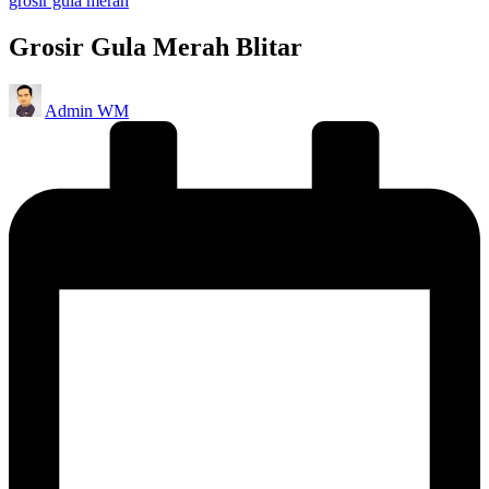
grosir gula merah
in
Grosir Gula Merah Blitar
Posted
Admin WM
by