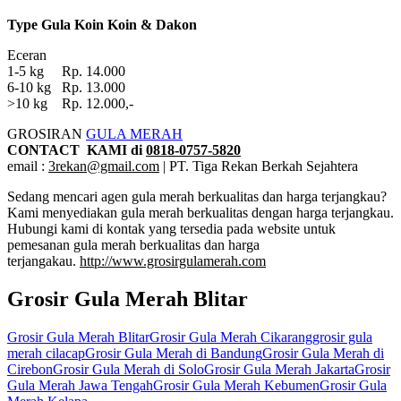
Type Gula Koin Koin & Dakon
Eceran
1-5 kg Rp. 14.000
6-10 kg Rp. 13.000
>10 kg Rp. 12.000,-
GROSIRAN
GULA MERAH
CONTACT KAMI di
0818-0757-5820
email :
3rekan@gmail.com
| PT. Tiga Rekan Berkah Sejahtera
Sedang mencari agen gula merah berkualitas dan harga terjangkau?
Kami menyediakan gula merah berkualitas dengan harga terjangkau.
Hubungi kami di kontak yang tersedia pada website untuk
pemesanan gula merah berkualitas dan harga
terjangakau.
http://www.grosirgulamerah.com
Grosir Gula Merah Blitar
Tags:
Grosir Gula Merah Blitar
Grosir Gula Merah Cikarang
grosir gula
merah cilacap
Grosir Gula Merah di Bandung
Grosir Gula Merah di
Cirebon
Grosir Gula Merah di Solo
Grosir Gula Merah Jakarta
Grosir
Gula Merah Jawa Tengah
Grosir Gula Merah Kebumen
Grosir Gula