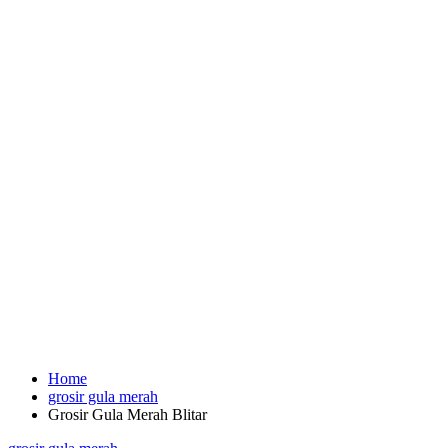
Home
grosir gula merah
Grosir Gula Merah Blitar
Posted