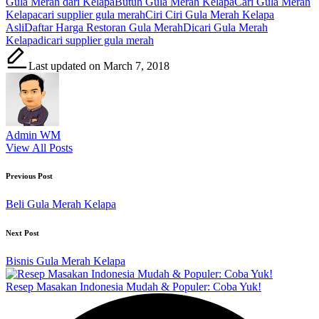
Gula Merah dari Kelapa
Butuh Gula Merah Kelapa
Cari Gula Merah
Kelapa
cari supplier gula merah
Ciri Ciri Gula Merah Kelapa
Asli
Daftar Harga Restoran Gula Merah
Dicari Gula Merah
Kelapa
dicari supplier gula merah
Last updated on March 7, 2018
Admin WM
View All Posts
Post
Previous Post
navigation
Beli Gula Merah Kelapa
Next Post
Bisnis Gula Merah Kelapa
Resep Masakan Indonesia Mudah & Populer: Coba Yuk!