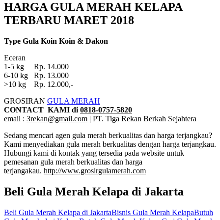
HARGA GULA MERAH KELAPA
TERBARU MARET 2018
Type Gula Koin Koin & Dakon
Eceran
1-5 kg Rp. 14.000
6-10 kg Rp. 13.000
>10 kg Rp. 12.000,-
GROSIRAN
GULA MERAH
CONTACT KAMI di
0818-0757-5820
email :
3rekan@gmail.com
| PT. Tiga Rekan Berkah Sejahtera
Sedang mencari agen gula merah berkualitas dan harga terjangkau?
Kami menyediakan gula merah berkualitas dengan harga terjangkau.
Hubungi kami di kontak yang tersedia pada website untuk
pemesanan gula merah berkualitas dan harga
terjangakau.
http://www.grosirgulamerah.com
Beli Gula Merah Kelapa di Jakarta
Tags:
Beli Gula Merah Kelapa di Jakarta
Bisnis Gula Merah Kelapa
Butuh