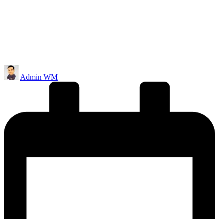
Posted
Admin WM
by