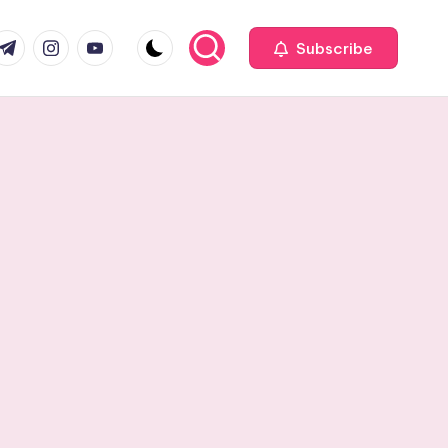
com
r.com
.me
instagram.com
youtube.com
Subscribe