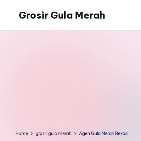
Grosir Gula Merah
Skip
to
Tempatnya
content
Grosir
Gula
Merah
Home
grosir gula merah
Agen Gula Merah Bekasi