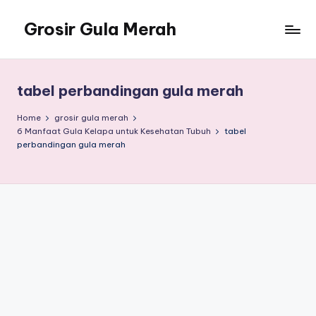
Grosir Gula Merah
Skip
to
Tempatnya
content
Grosir
Gula
tabel perbandingan gula merah
Merah
Home
grosir gula merah
6 Manfaat Gula Kelapa untuk Kesehatan Tubuh
tabel
perbandingan gula merah